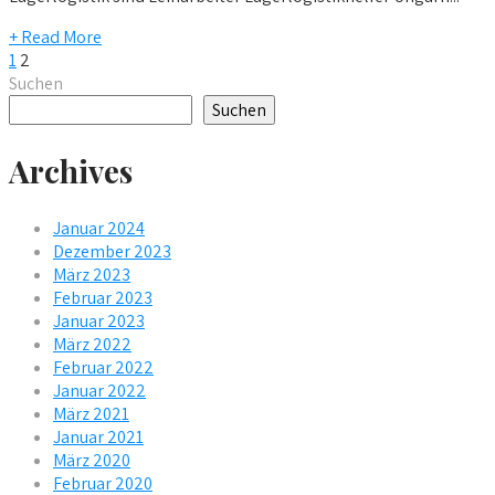
+ Read More
Seitennummerierung
1
2
Suchen
der
Suchen
Beiträge
Archives
Januar 2024
Dezember 2023
März 2023
Februar 2023
Januar 2023
März 2022
Februar 2022
Januar 2022
März 2021
Januar 2021
März 2020
Februar 2020