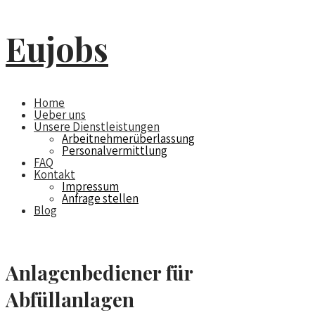
Eujobs
Home
Ueber uns
Unsere Dienstleistungen
Arbeitnehmerüberlassung
Personalvermittlung
FAQ
Kontakt
Impressum
Anfrage stellen
Blog
Anlagenbediener für
Abfüllanlagen