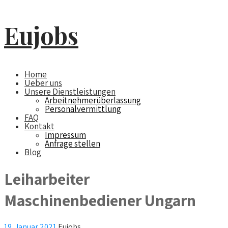
Eujobs
Home
Ueber uns
Unsere Dienstleistungen
Arbeitnehmerüberlassung
Personalvermittlung
FAQ
Kontakt
Impressum
Anfrage stellen
Blog
Leiharbeiter
Maschinenbediener Ungarn
19. Januar 2021
Eujobs