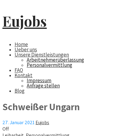
Eujobs
Home
Ueber uns
Unsere Dienstleistungen
Arbeitnehmerüberlassung
Personalvermittlung
FAQ
Kontakt
Impressum
Anfrage stellen
Blog
Schweißer Ungarn
27. Januar 2021
Eujobs
Off
Leiharbeit
,
Personalvermittlung