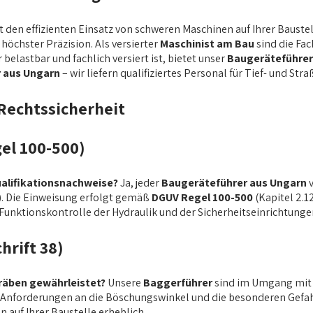
t den effizienten Einsatz von schweren Maschinen auf Ihrer Bauste
höchster Präzision. Als versierter
Maschinist am Bau
sind die Fa
 belastbar und fachlich versiert ist, bietet unser
Baugeräteführer 
 aus Ungarn
– wir liefern qualifiziertes Personal für Tief- und St
Rechtssicherheit
el 100-500)
alifikationsnachweise?
Ja, jeder
Baugeräteführer aus Ungarn
v
. Die Einweisung erfolgt gemäß
DGUV Regel 100-500
(Kapitel 2.1
 Funktionskontrolle der Hydraulik und der Sicherheitseinrichtunge
hrift 38)
Gräben gewährleistet?
Unsere
Baggerführer
sind im Umgang mit
 Anforderungen an die Böschungswinkel und die besonderen Gefah
 auf Ihrer Baustelle erheblich.