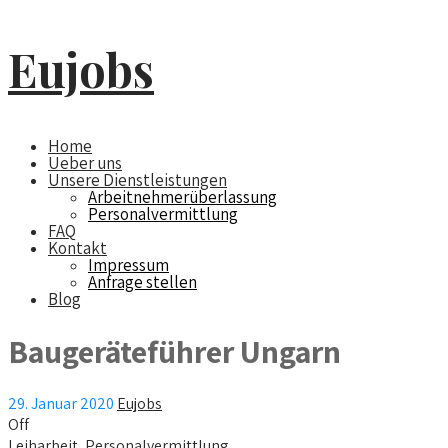
Eujobs
Home
Ueber uns
Unsere Dienstleistungen
Arbeitnehmerüberlassung
Personalvermittlung
FAQ
Kontakt
Impressum
Anfrage stellen
Blog
Baugeräteführer Ungarn
29. Januar 2020
Eujobs
Off
Leiharbeit
,
Personalvermittlung