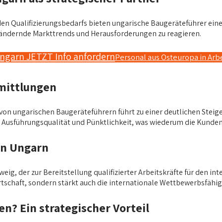
Qualifizierungsbedarfs bieten ungarische Baugeräteführer eine e
 ändernde Markttrends und Herausforderungen zu reagieren.
ngarn JETZT Info anfordern
Personal aus Osteuropa in Ar
rmittlungen
 von ungarischen Baugeräteführern führt zu einer deutlichen Steig
ten Ausführungsqualität und Pünktlichkeit, was wiederum die Kunde
in Ungarn
eig, der zur Bereitstellung qualifizierter Arbeitskräfte für den in
rtschaft, sondern stärkt auch die internationale Wettbewerbsfähi
? Ein strategischer Vorteil