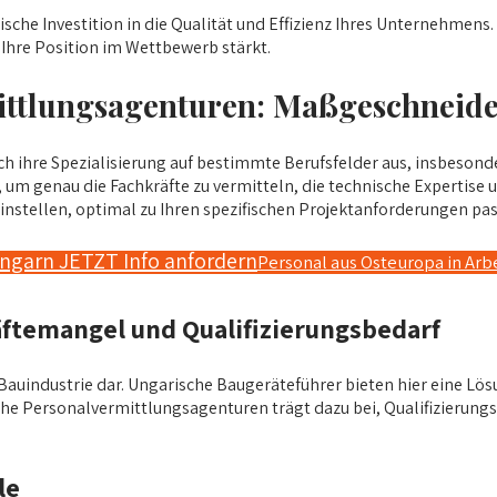
sche Investition in die Qualität und Effizienz Ihres Unternehmens. S
d Ihre Position im Wettbewerb stärkt.
mittlungsagenturen: Maßgeschneide
h ihre Spezialisierung auf bestimmte Berufsfelder aus, insbesond
m genau die Fachkräfte zu vermitteln, die technische Expertise u
einstellen, optimal zu Ihren spezifischen Projektanforderungen pa
ngarn JETZT Info anfordern
Personal aus Osteuropa in Ar
ftemangel und Qualifizierungsbedarf
Bauindustrie dar. Ungarische Baugeräteführer bieten hier eine Lös
he Personalvermittlungsagenturen trägt dazu bei, Qualifizierungs
le