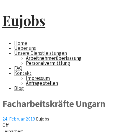
Eujobs
Home
Ueber uns
Unsere Dienstleistungen
Arbeitnehmerüberlassung
Personalvermittlung
FAQ
Kontakt
Impressum
Anfrage stellen
Blog
Facharbeitskräfte Ungarn
24. Februar 2019
Eujobs
Off
Leiharbeit