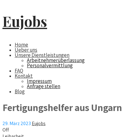
Eujobs
Home
Ueber uns
Unsere Dienstleistungen
Arbeitnehmerüberlassung
Personalvermittlung
FAQ
Kontakt
Impressum
Anfrage stellen
Blog
Fertigungshelfer aus Ungarn
29. März 2023
Eujobs
Off
Leiharbeit