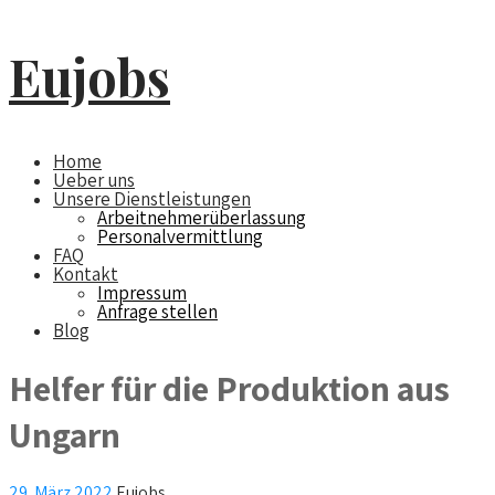
Eujobs
Home
Ueber uns
Unsere Dienstleistungen
Arbeitnehmerüberlassung
Personalvermittlung
FAQ
Kontakt
Impressum
Anfrage stellen
Blog
Helfer für die Produktion aus
Ungarn
29. März 2022
Eujobs