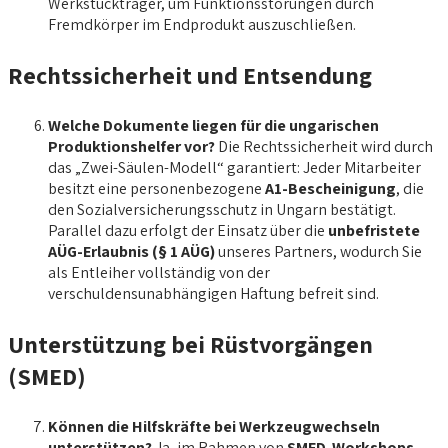
Werkstückträger, um Funktionsstörungen durch
Fremdkörper im Endprodukt auszuschließen.
Rechtssicherheit und Entsendung
Welche Dokumente liegen für die ungarischen
Produktionshelfer vor?
Die Rechtssicherheit wird durch
das „Zwei-Säulen-Modell“ garantiert: Jeder Mitarbeiter
besitzt eine personenbezogene
A1-Bescheinigung
, die
den Sozialversicherungsschutz in Ungarn bestätigt.
Parallel dazu erfolgt der Einsatz über die
unbefristete
AÜG-Erlaubnis (§ 1 AÜG)
unseres Partners, wodurch Sie
als Entleiher vollständig von der
verschuldensunabhängigen Haftung befreit sind.
Unterstützung bei Rüstvorgängen
(SMED)
Können die Hilfskräfte bei Werkzeugwechseln
unterstützen?
Ja, im Rahmen von
SMED-Workshops