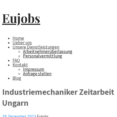
Eujobs
Home
Ueber uns
Unsere Dienstleistungen
Arbeitnehmerüberlassung
Personalvermittlung
FAQ
Kontakt
Impressum
Anfrage stellen
Blog
Industriemechaniker Zeitarbeit
Ungarn
29. Dezember 2023
Eujobs