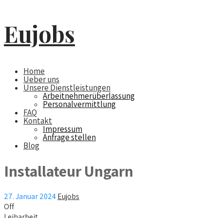
Eujobs
Home
Ueber uns
Unsere Dienstleistungen
Arbeitnehmerüberlassung
Personalvermittlung
FAQ
Kontakt
Impressum
Anfrage stellen
Blog
Installateur Ungarn
27. Januar 2024
Eujobs
Off
Leiharbeit