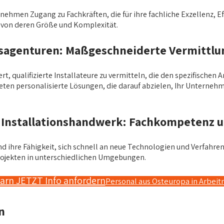
nehmen Zugang zu Fachkräften, die für ihre fachliche Exzellenz, Ef
g von deren Größe und Komplexität.
sagenturen: Maßgeschneiderte Vermittlung
t, qualifizierte Installateure zu vermitteln, die den spezifischen
en personalisierte Lösungen, die darauf abzielen, Ihr Unternehmen
Installationshandwerk: Fachkompetenz u
d ihre Fähigkeit, sich schnell an neue Technologien und Verfahren
projekten in unterschiedlichen Umgebungen.
garn JETZT Info anfordern
Personal aus Osteuropa in Arbei
n