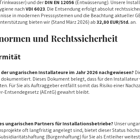
Trinkwasser) und der
DIN EN 12056
(Entwässerung). Unsere Instal
hygiene nach
VDI 6023
. Die Entsendung erfolgt absolut rechtssiche
ntnisse in modernen Presssystemen und die Beachtung aktueller G
 Unterstützung bieten wir (Stand März 2026) ab
32,80 EUR/Std.
an.
snormen und Rechtssicherheit
rmität
g der ungarischen Installateure im Jahr 2026 nachgewiesen?
Di
dokumentiert. Dieses Dokument belegt, dass für den Installateur 
ten. Für Sie als Auftraggeber entfällt somit das Risiko einer Nac
-Entsendegesetz (AEntG) gewahrt bleibt.
es ungarischen Partners für Installationsbetriebe?
Unser ungari
onsprojekte oft langfristig angelegt sind, bietet dieser Status höc
e Subsidiaritätshaftung (Bürgenhaftung) für Sie als Entleiher weit