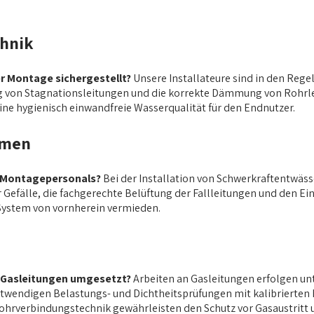
chnik
er Montage sichergestellt?
Unsere Installateure sind in den Rege
ung von Stagnationsleitungen und die korrekte Dämmung von Rohr
ne hygienisch einwandfreie Wasserqualität für den Endnutzer.
rmen
es Montagepersonals?
Bei der Installation von Schwerkraftentwäs
er Gefälle, die fachgerechte Belüftung der Fallleitungen und den
ystem von vornherein vermieden.
n Gasleitungen umgesetzt?
Arbeiten an Gasleitungen erfolgen un
notwendigen Belastungs- und Dichtheitsprüfungen mit kalibrierten
Rohrverbindungstechnik gewährleisten den Schutz vor Gasaustritt 