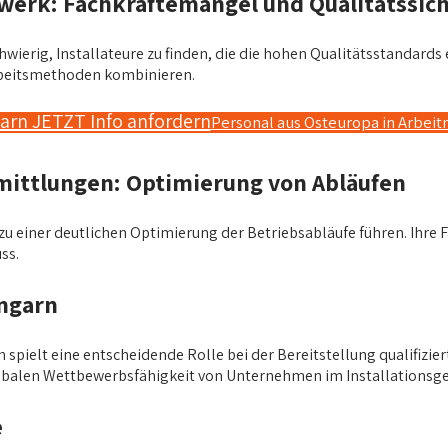
werk: Fachkräftemangel und Qualitätssic
ierig, Installateure zu finden, die die hohen Qualitätsstandards e
Arbeitsmethoden kombinieren.
garn JETZT Info anfordern
Personal aus Osteuropa in Arbei
mittlungen: Optimierung von Abläufen
u einer deutlichen Optimierung der Betriebsabläufe führen. Ihre Fä
ss.
Ungarn
spielt eine entscheidende Rolle bei der Bereitstellung qualifiziert
 globalen Wettbewerbsfähigkeit von Unternehmen im Installationsg
e