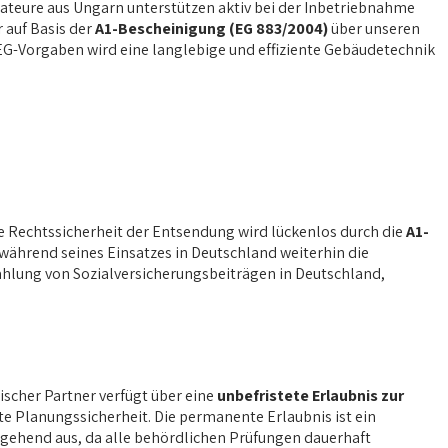
lateure aus Ungarn unterstützen aktiv bei der Inbetriebnahme
r auf Basis der
A1-Bescheinigung (EG 883/2004)
über unseren
EG-Vorgaben wird eine langlebige und effiziente Gebäudetechnik
e Rechtssicherheit der Entsendung wird lückenlos durch die
A1-
während seines Einsatzes in Deutschland weiterhin die
hzahlung von Sozialversicherungsbeiträgen in Deutschland,
scher Partner verfügt über eine
unbefristete Erlaubnis zur
hste Planungssicherheit. Die permanente Erlaubnis ist ein
estgehend aus, da alle behördlichen Prüfungen dauerhaft