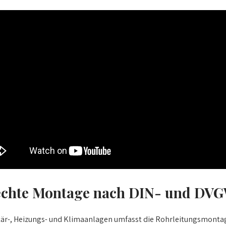
erechte Montage nach DIN- und DV
anitär-, Heizungs- und Klimaanlagen umfasst die Rohrleitungsmont