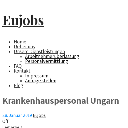
Eujobs
Home
Ueber uns
Unsere Dienstleistungen
Arbeitnehmerüberlassung
Personalvermittlung
FAQ
Kontakt
Impressum
Anfrage stellen
Blog
Krankenhauspersonal Ungarn
28. Januar 2019
Eujobs
Off
Leiharbeit