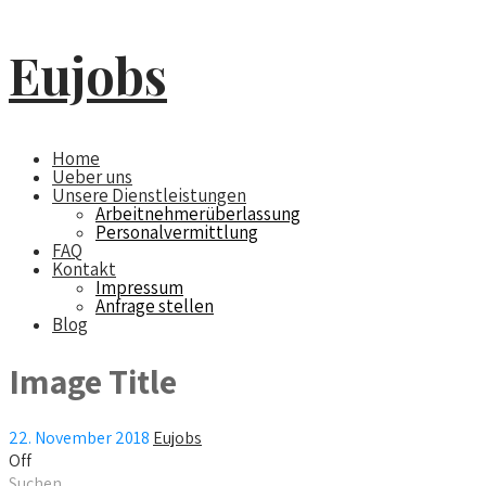
Eujobs
Home
Ueber uns
Unsere Dienstleistungen
Arbeitnehmerüberlassung
Personalvermittlung
FAQ
Kontakt
Impressum
Anfrage stellen
Blog
Image Title
22. November 2018
Eujobs
Off
Suchen